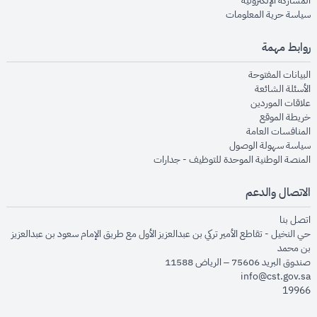
المشاركة الإلكترونية
opens in new window
سياسة حرية المعلومات
روابط مهمة
opens in new window
البيانات المفتوحة
opens in new window
الأسئلة الشائعة
opens in new window
علاقات الموردين
opens in new window
خريطة الموقع
opens in new window
المنافسات العامة
opens in new window
سياسة سهولة الوصول
opens in new window
المنصة الوطنية الموحدة للتوظيف - جدارات
الاتصال والدعم
opens in new window
اتصل بنا
حي النخيل - تقاطع الأمير تركي بن عبدالعزيز الأول مع طريق الإمام سعود بن عبدالعزيز
بن محمد
صندوق البريد 75606 – الرياض 11588
info@cst.gov.sa
19966