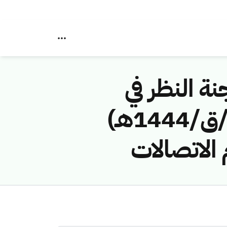
نة النظر في
مخالفات نظام الاتصالات رقم ( 43114649 /ق/1444هـ)
 الاتصالات