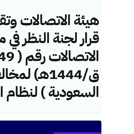
هيئة الاتصالات وتق
قرار لجنة النظر في 
ق/1444هـ) لم
السعودية ) لنظام ا