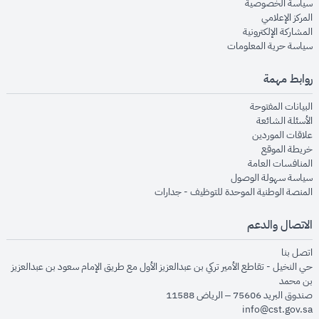
opens in new window
سياسة الخصوصية
opens in new window
المركز الإعلامي
opens in new window
المشاركة الإلكترونية
opens in new window
سياسة حرية المعلومات
روابط مهمة
opens in new window
البيانات المفتوحة
opens in new window
الأسئلة الشائعة
opens in new window
علاقات الموردين
opens in new window
خريطة الموقع
opens in new window
المنافسات العامة
opens in new window
سياسة سهولة الوصول
opens in new window
المنصة الوطنية الموحدة للتوظيف - جدارات
الاتصال والدعم
opens in new window
اتصل بنا
حي النخيل - تقاطع الأمير تركي بن عبدالعزيز الأول مع طريق الإمام سعود بن عبدالعزيز
بن محمد
صندوق البريد 75606 – الرياض 11588
info@cst.gov.sa