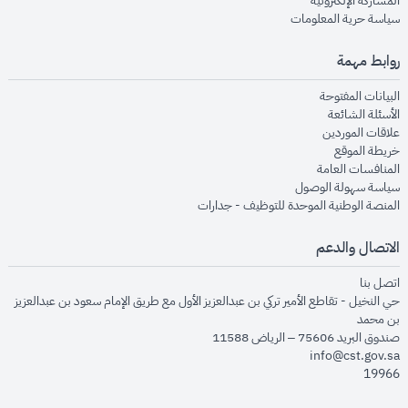
المشاركة الإلكترونية
opens in new window
سياسة حرية المعلومات
روابط مهمة
opens in new window
البيانات المفتوحة
opens in new window
الأسئلة الشائعة
opens in new window
علاقات الموردين
opens in new window
خريطة الموقع
opens in new window
المنافسات العامة
opens in new window
سياسة سهولة الوصول
opens in new window
المنصة الوطنية الموحدة للتوظيف - جدارات
الاتصال والدعم
opens in new window
اتصل بنا
حي النخيل - تقاطع الأمير تركي بن عبدالعزيز الأول مع طريق الإمام سعود بن عبدالعزيز
بن محمد
صندوق البريد 75606 – الرياض 11588
info@cst.gov.sa
19966