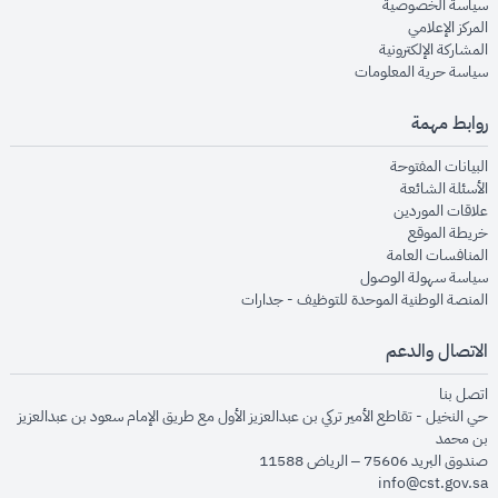
opens in new window
سياسة الخصوصية
opens in new window
المركز الإعلامي
opens in new window
المشاركة الإلكترونية
opens in new window
سياسة حرية المعلومات
روابط مهمة
opens in new window
البيانات المفتوحة
opens in new window
الأسئلة الشائعة
opens in new window
علاقات الموردين
opens in new window
خريطة الموقع
opens in new window
المنافسات العامة
opens in new window
سياسة سهولة الوصول
opens in new window
المنصة الوطنية الموحدة للتوظيف - جدارات
الاتصال والدعم
opens in new window
اتصل بنا
حي النخيل - تقاطع الأمير تركي بن عبدالعزيز الأول مع طريق الإمام سعود بن عبدالعزيز
بن محمد
صندوق البريد 75606 – الرياض 11588
info@cst.gov.sa