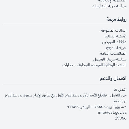
المشاركة الإلكترونية
opens in new window
سياسة حرية المعلومات
روابط مهمة
opens in new window
البيانات المفتوحة
opens in new window
الأسئلة الشائعة
opens in new window
علاقات الموردين
opens in new window
خريطة الموقع
opens in new window
المنافسات العامة
opens in new window
سياسة سهولة الوصول
opens in new window
المنصة الوطنية الموحدة للتوظيف - جدارات
الاتصال والدعم
opens in new window
اتصل بنا
حي النخيل - تقاطع الأمير تركي بن عبدالعزيز الأول مع طريق الإمام سعود بن عبدالعزيز
بن محمد
صندوق البريد 75606 – الرياض 11588
info@cst.gov.sa
19966