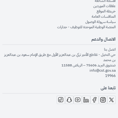
opens in new window
الأسئلة الشائعة
opens in new window
علاقات الموردين
opens in new window
خريطة الموقع
opens in new window
المنافسات العامة
opens in new window
سياسة سهولة الوصول
opens in new window
المنصة الوطنية الموحدة للتوظيف - جدارات
الاتصال والدعم
opens in new window
اتصل بنا
حي النخيل - تقاطع الأمير تركي بن عبدالعزيز الأول مع طريق الإمام سعود بن عبدالعزيز
بن محمد
صندوق البريد 75606 – الرياض 11588
info@cst.gov.sa
19966
تابعنا على
opens in new window
opens in new window
opens in new window
opens in new window
opens in new window
opens in new window
opens in new window