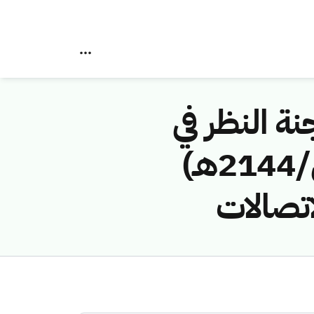
نة النظر في
مخالفات نظام الاتصالات رقم (4174911/ق/2144هـ)
اتصالات