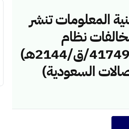
نية المعلومات تنشر
مخالفات نظام
الاتصالات رقم (4174911/ق/2144هـ)
صالات السعودية)