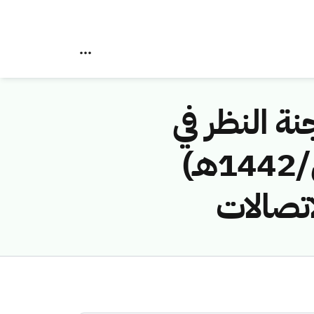
نة النظر في
مخالفات نظام الاتصالات رقم (4174807/ق/1442هـ)
اتصالات