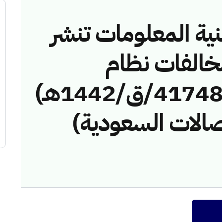
نية المعلومات تنشر
مخالفات نظام
الاتصالات رقم (4174807/ق/1442هـ)
صالات السعودية)