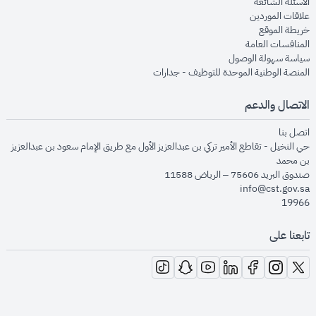
opens in new window
الأسئلة الشائعة
opens in new window
علاقات الموردين
opens in new window
خريطة الموقع
opens in new window
المنافسات العامة
opens in new window
سياسة سهولة الوصول
opens in new window
المنصة الوطنية الموحدة للتوظيف - جدارات
الاتصال والدعم
opens in new window
اتصل بنا
حي النخيل - تقاطع الأمير تركي بن عبدالعزيز الأول مع طريق الإمام سعود بن عبدالعزيز
بن محمد
صندوق البريد 75606 – الرياض 11588
info@cst.gov.sa
19966
تابعنا على
opens in new window
opens in new window
opens in new window
opens in new window
opens in new window
opens in new window
opens in new window