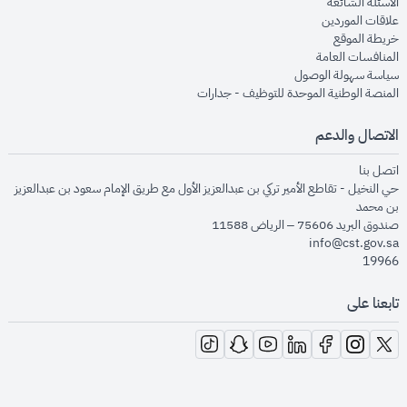
opens in new window
الأسئلة الشائعة
opens in new window
علاقات الموردين
opens in new window
خريطة الموقع
opens in new window
المنافسات العامة
opens in new window
سياسة سهولة الوصول
opens in new window
المنصة الوطنية الموحدة للتوظيف - جدارات
الاتصال والدعم
opens in new window
اتصل بنا
حي النخيل - تقاطع الأمير تركي بن عبدالعزيز الأول مع طريق الإمام سعود بن عبدالعزيز
بن محمد
صندوق البريد 75606 – الرياض 11588
info@cst.gov.sa
19966
تابعنا على
opens in new window
opens in new window
opens in new window
opens in new window
opens in new window
opens in new window
opens in new window