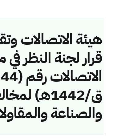
هيئة الاتصالات وتق
قرار لجنة النظر في 
ق/1442هـ) ل
والصناعة والمقاولا