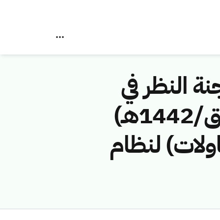
نة النظر في
مخالفات نظام الاتصالات رقم (42743544/ق/1442هـ)
ولات) لنظام