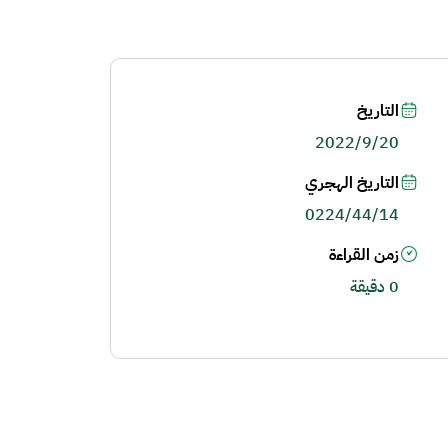
التاريخ
2022/9/20
التاريخ الهجري
0224/44/14
زمن القراءة
0 دقيقة