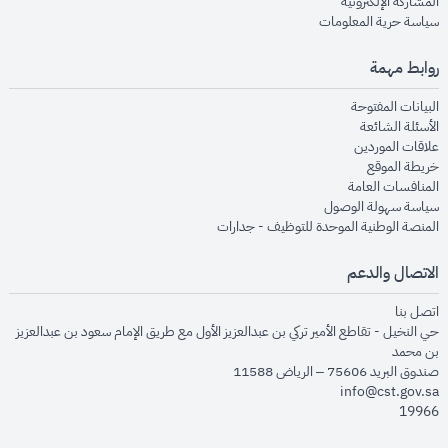
opens in new window
المشاركة الإلكترونية
opens in new window
سياسة حرية المعلومات
روابط مهمة
opens in new window
البيانات المفتوحة
opens in new window
الأسئلة الشائعة
opens in new window
علاقات الموردين
opens in new window
خريطة الموقع
opens in new window
المنافسات العامة
opens in new window
سياسة سهولة الوصول
opens in new window
المنصة الوطنية الموحدة للتوظيف - جدارات
الاتصال والدعم
opens in new window
اتصل بنا
حي النخيل - تقاطع الأمير تركي بن عبدالعزيز الأول مع طريق الإمام سعود بن عبدالعزيز
بن محمد
صندوق البريد 75606 – الرياض 11588
info@cst.gov.sa
19966