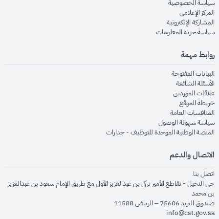
opens in new window
سياسة الخصوصية
opens in new window
المركز الإعلامي
opens in new window
المشاركة الإلكترونية
opens in new window
سياسة حرية المعلومات
روابط مهمة
opens in new window
البيانات المفتوحة
opens in new window
الأسئلة الشائعة
opens in new window
علاقات الموردين
opens in new window
خريطة الموقع
opens in new window
المنافسات العامة
opens in new window
سياسة سهولة الوصول
opens in new window
المنصة الوطنية الموحدة للتوظيف - جدارات
الاتصال والدعم
opens in new window
اتصل بنا
حي النخيل - تقاطع الأمير تركي بن عبدالعزيز الأول مع طريق الإمام سعود بن عبدالعزيز
بن محمد
صندوق البريد 75606 – الرياض 11588
info@cst.gov.sa