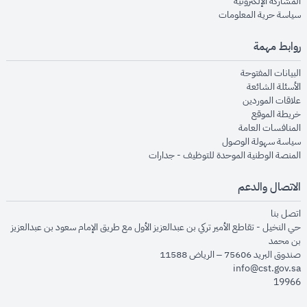
opens in new window
المشاركة الإلكترونية
opens in new window
سياسة حرية المعلومات
روابط مهمة
opens in new window
البيانات المفتوحة
opens in new window
الأسئلة الشائعة
opens in new window
علاقات الموردين
opens in new window
خريطة الموقع
opens in new window
المنافسات العامة
opens in new window
سياسة سهولة الوصول
opens in new window
المنصة الوطنية الموحدة للتوظيف - جدارات
الاتصال والدعم
opens in new window
اتصل بنا
حي النخيل - تقاطع الأمير تركي بن عبدالعزيز الأول مع طريق الإمام سعود بن عبدالعزيز
بن محمد
صندوق البريد 75606 – الرياض 11588
info@cst.gov.sa
19966