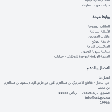
المشاركة الإلكترونية
opens in new window
سياسة حرية المعلومات
روابط مهمة
opens in new window
البيانات المفتوحة
opens in new window
الأسئلة الشائعة
opens in new window
علاقات الموردين
opens in new window
خريطة الموقع
opens in new window
المنافسات العامة
opens in new window
سياسة سهولة الوصول
opens in new window
المنصة الوطنية الموحدة للتوظيف - جدارات
الاتصال والدعم
opens in new window
اتصل بنا
حي النخيل - تقاطع الأمير تركي بن عبدالعزيز الأول مع طريق الإمام سعود بن عبدالعزيز
بن محمد
صندوق البريد 75606 – الرياض 11588
info@cst.gov.sa
19966