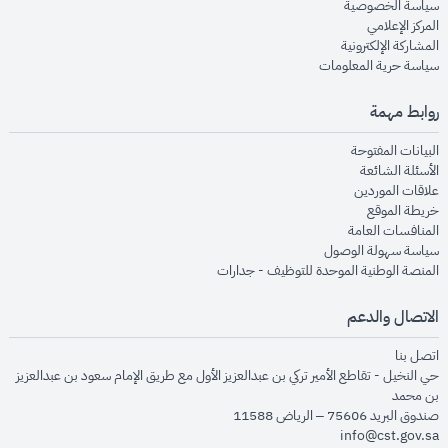
opens in new window
سياسة الخصوصية
opens in new window
المركز الإعلامي
opens in new window
المشاركة الإلكترونية
opens in new window
سياسة حرية المعلومات
روابط مهمة
opens in new window
البيانات المفتوحة
opens in new window
الأسئلة الشائعة
opens in new window
علاقات الموردين
opens in new window
خريطة الموقع
opens in new window
المنافسات العامة
opens in new window
سياسة سهولة الوصول
opens in new window
المنصة الوطنية الموحدة للتوظيف - جدارات
الاتصال والدعم
opens in new window
اتصل بنا
حي النخيل - تقاطع الأمير تركي بن عبدالعزيز الأول مع طريق الإمام سعود بن عبدالعزيز
بن محمد
صندوق البريد 75606 – الرياض 11588
info@cst.gov.sa