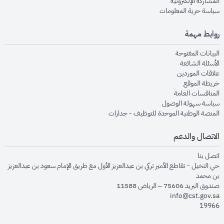
opens in new window
المشاركة الإلكترونية
opens in new window
سياسة حرية المعلومات
روابط مهمة
opens in new window
البيانات المفتوحة
opens in new window
الأسئلة الشائعة
opens in new window
علاقات الموردين
opens in new window
خريطة الموقع
opens in new window
المنافسات العامة
opens in new window
سياسة سهولة الوصول
opens in new window
المنصة الوطنية الموحدة للتوظيف - جدارات
الاتصال والدعم
opens in new window
اتصل بنا
حي النخيل - تقاطع الأمير تركي بن عبدالعزيز الأول مع طريق الإمام سعود بن عبدالعزيز
بن محمد
صندوق البريد 75606 – الرياض 11588
info@cst.gov.sa
19966