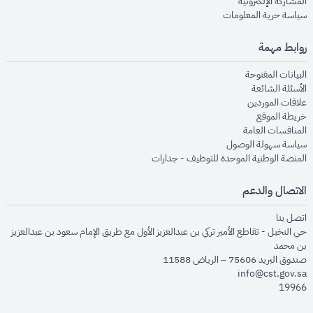
opens in new window
المشاركة الإلكترونية
opens in new window
سياسة حرية المعلومات
روابط مهمة
opens in new window
البيانات المفتوحة
opens in new window
الأسئلة الشائعة
opens in new window
علاقات الموردين
opens in new window
خريطة الموقع
opens in new window
المنافسات العامة
opens in new window
سياسة سهولة الوصول
opens in new window
المنصة الوطنية الموحدة للتوظيف - جدارات
الاتصال والدعم
opens in new window
اتصل بنا
حي النخيل - تقاطع الأمير تركي بن عبدالعزيز الأول مع طريق الإمام سعود بن عبدالعزيز
بن محمد
صندوق البريد 75606 – الرياض 11588
info@cst.gov.sa
19966