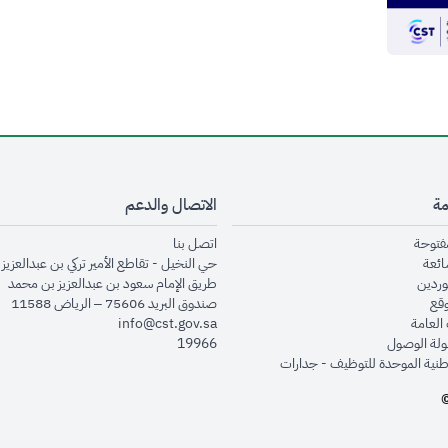
مة
الاتصال والدعم
opens in new window
opens in new window
مفتوحة
اتصل بنا
opens in new window
ائعة
حي النخيل - تقاطع الأمير تركي بن عبدالعزيز 
opens in new window
وردين
طريق الإمام سعود بن عبدالعزيز بن محمد
opens in new window
وقع
صندوق البريد 75606 – الرياض 11588
opens in new window
العامة
info@cst.gov.sa
opens in new window
لة الوصول
19966
opens in new window
طنية الموحدة للتوظيف - جدارات