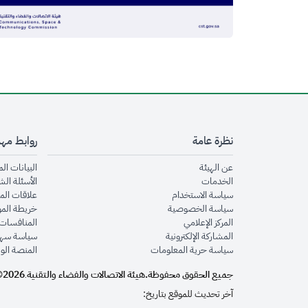
نظرة عامة
روابط مه
opens in new window
عن الهيئة
البيانات ال
opens in new window
الخدمات
الأسئلة الش
opens in new window
سياسة الاستخدام
علاقات الم
opens in new window
سياسة الخصوصية
خريطة الم
opens in new window
المركز الإعلامي
المنافسات 
opens in new window
المشاركة الإلكترونية
سياسة سهو
opens in new window
سياسة حرية المعلومات
المنصة الو
جميع الحقوق محفوظة.
هيئة الاتصالات والفضاء والتقنية
2026©
.
آخر تحديث للموقع بتاريخ: