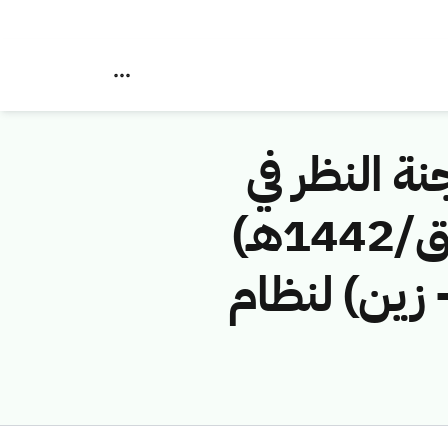
نة النظر في
مخالفات نظام الاتصالات رقم (41744213/ق/1442هـ)
 زين) لنظام