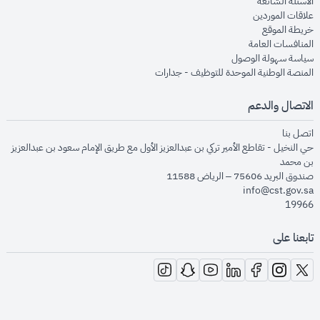
opens in new window
الأسئلة الشائعة
opens in new window
علاقات الموردين
opens in new window
خريطة الموقع
opens in new window
المنافسات العامة
opens in new window
سياسة سهولة الوصول
opens in new window
المنصة الوطنية الموحدة للتوظيف - جدارات
الاتصال والدعم
opens in new window
اتصل بنا
حي النخيل - تقاطع الأمير تركي بن عبدالعزيز الأول مع طريق الإمام سعود بن عبدالعزيز
بن محمد
صندوق البريد 75606 – الرياض 11588
info@cst.gov.sa
19966
تابعنا على
opens in new window
opens in new window
opens in new window
opens in new window
opens in new window
opens in new window
opens in new window