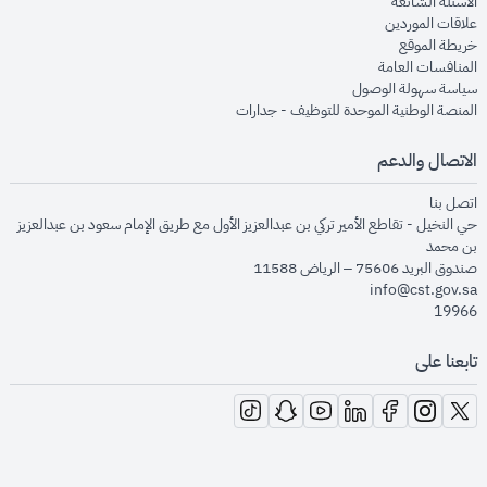
opens in new window
الأسئلة الشائعة
opens in new window
علاقات الموردين
opens in new window
خريطة الموقع
opens in new window
المنافسات العامة
opens in new window
سياسة سهولة الوصول
opens in new window
المنصة الوطنية الموحدة للتوظيف - جدارات
الاتصال والدعم
opens in new window
اتصل بنا
حي النخيل - تقاطع الأمير تركي بن عبدالعزيز الأول مع طريق الإمام سعود بن عبدالعزيز
بن محمد
صندوق البريد 75606 – الرياض 11588
info@cst.gov.sa
19966
تابعنا على
opens in new window
opens in new window
opens in new window
opens in new window
opens in new window
opens in new window
opens in new window