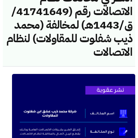
الاتصالات رقم (41741649/
ق/1443هـ) لمخالفة (محمد
ذيب شفلوت للمقاولات) لنظام
الاتصالات