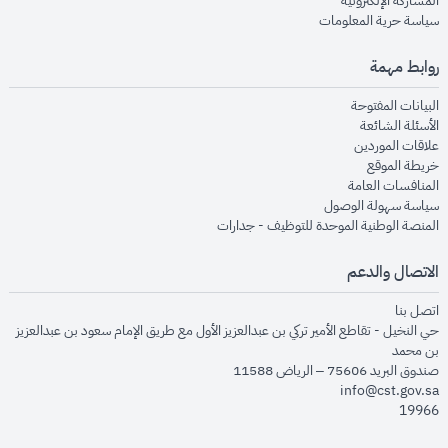
المشاركة الإلكترونية
opens in new window
سياسة حرية المعلومات
روابط مهمة
opens in new window
البيانات المفتوحة
opens in new window
الأسئلة الشائعة
opens in new window
علاقات الموردين
opens in new window
خريطة الموقع
opens in new window
المنافسات العامة
opens in new window
سياسة سهولة الوصول
opens in new window
المنصة الوطنية الموحدة للتوظيف - جدارات
الاتصال والدعم
opens in new window
اتصل بنا
حي النخيل - تقاطع الأمير تركي بن عبدالعزيز الأول مع طريق الإمام سعود بن عبدالعزيز
بن محمد
صندوق البريد 75606 – الرياض 11588
info@cst.gov.sa
19966