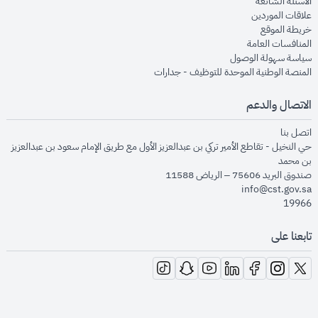
opens in new window
الأسئلة الشائعة
opens in new window
علاقات الموردين
opens in new window
خريطة الموقع
opens in new window
المنافسات العامة
opens in new window
سياسة سهولة الوصول
opens in new window
المنصة الوطنية الموحدة للتوظيف - جدارات
الاتصال والدعم
opens in new window
اتصل بنا
حي النخيل - تقاطع الأمير تركي بن عبدالعزيز الأول مع طريق الإمام سعود بن عبدالعزيز
بن محمد
صندوق البريد 75606 – الرياض 11588
info@cst.gov.sa
19966
تابعنا على
opens in new window
opens in new window
opens in new window
opens in new window
opens in new window
opens in new window
opens in new window