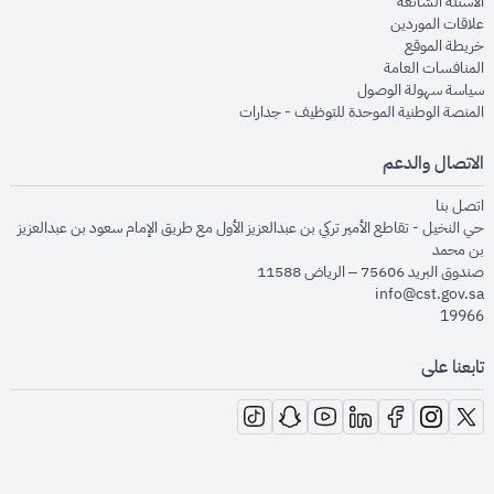
opens in new window
الأسئلة الشائعة
opens in new window
علاقات الموردين
opens in new window
خريطة الموقع
opens in new window
المنافسات العامة
opens in new window
سياسة سهولة الوصول
opens in new window
المنصة الوطنية الموحدة للتوظيف - جدارات
الاتصال والدعم
opens in new window
اتصل بنا
حي النخيل - تقاطع الأمير تركي بن عبدالعزيز الأول مع طريق الإمام سعود بن عبدالعزيز
بن محمد
صندوق البريد 75606 – الرياض 11588
info@cst.gov.sa
19966
تابعنا على
opens in new window
opens in new window
opens in new window
opens in new window
opens in new window
opens in new window
opens in new window