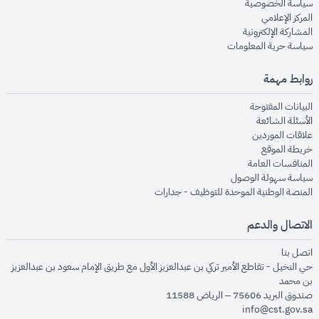
opens in new window
سياسة الخصوصية
opens in new window
المركز الإعلامي
opens in new window
المشاركة الإلكترونية
opens in new window
سياسة حرية المعلومات
روابط مهمة
opens in new window
البيانات المفتوحة
opens in new window
الأسئلة الشائعة
opens in new window
علاقات الموردين
opens in new window
خريطة الموقع
opens in new window
المنافسات العامة
opens in new window
سياسة سهولة الوصول
opens in new window
المنصة الوطنية الموحدة للتوظيف - جدارات
الاتصال والدعم
opens in new window
اتصل بنا
حي النخيل - تقاطع الأمير تركي بن عبدالعزيز الأول مع طريق الإمام سعود بن عبدالعزيز
بن محمد
صندوق البريد 75606 – الرياض 11588
info@cst.gov.sa