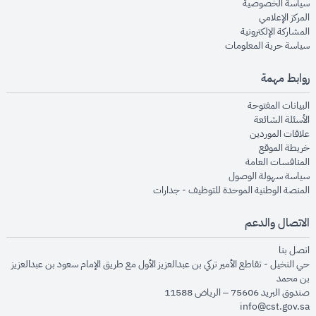
opens in new window
سياسة الخصوصية
opens in new window
المركز الإعلامي
opens in new window
المشاركة الإلكترونية
opens in new window
سياسة حرية المعلومات
روابط مهمة
opens in new window
البيانات المفتوحة
opens in new window
الأسئلة الشائعة
opens in new window
علاقات الموردين
opens in new window
خريطة الموقع
opens in new window
المنافسات العامة
opens in new window
سياسة سهولة الوصول
opens in new window
المنصة الوطنية الموحدة للتوظيف - جدارات
الاتصال والدعم
opens in new window
اتصل بنا
حي النخيل - تقاطع الأمير تركي بن عبدالعزيز الأول مع طريق الإمام سعود بن عبدالعزيز
بن محمد
صندوق البريد 75606 – الرياض 11588
info@cst.gov.sa