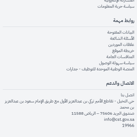
المشاركة الإلكترونية
opens in new window
سياسة حرية المعلومات
روابط مهمة
opens in new window
البيانات المفتوحة
opens in new window
الأسئلة الشائعة
opens in new window
علاقات الموردين
opens in new window
خريطة الموقع
opens in new window
المنافسات العامة
opens in new window
سياسة سهولة الوصول
opens in new window
المنصة الوطنية الموحدة للتوظيف - جدارات
الاتصال والدعم
opens in new window
اتصل بنا
حي النخيل - تقاطع الأمير تركي بن عبدالعزيز الأول مع طريق الإمام سعود بن عبدالعزيز
بن محمد
صندوق البريد 75606 – الرياض 11588
info@cst.gov.sa
19966