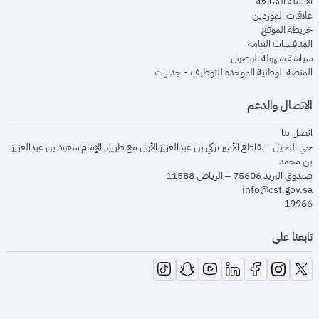
opens in new window
الأسئلة الشائعة
opens in new window
علاقات الموردين
opens in new window
خريطة الموقع
opens in new window
المنافسات العامة
opens in new window
سياسة سهولة الوصول
opens in new window
المنصة الوطنية الموحدة للتوظيف - جدارات
الاتصال والدعم
opens in new window
اتصل بنا
حي النخيل - تقاطع الأمير تركي بن عبدالعزيز الأول مع طريق الإمام سعود بن عبدالعزيز
بن محمد
صندوق البريد 75606 – الرياض 11588
info@cst.gov.sa
19966
تابعنا على
opens in new window
opens in new window
opens in new window
opens in new window
opens in new window
opens in new window
opens in new window