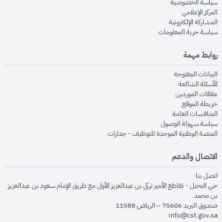
opens in new window
سياسة الخصوصية
opens in new window
المركز الإعلامي
opens in new window
المشاركة الإلكترونية
opens in new window
سياسة حرية المعلومات
روابط مهمة
opens in new window
البيانات المفتوحة
opens in new window
الأسئلة الشائعة
opens in new window
علاقات الموردين
opens in new window
خريطة الموقع
opens in new window
المنافسات العامة
opens in new window
سياسة سهولة الوصول
opens in new window
المنصة الوطنية الموحدة للتوظيف - جدارات
الاتصال والدعم
opens in new window
اتصل بنا
حي النخيل - تقاطع الأمير تركي بن عبدالعزيز الأول مع طريق الإمام سعود بن عبدالعزيز
بن محمد
صندوق البريد 75606 – الرياض 11588
info@cst.gov.sa