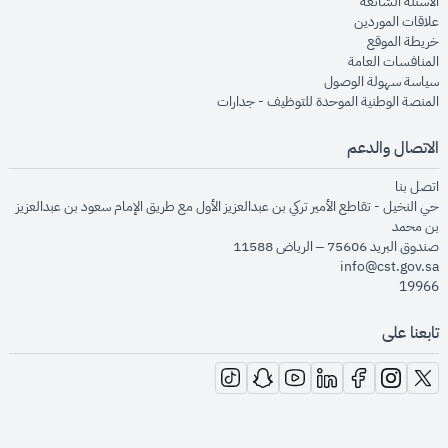
opens in new window
الأسئلة الشائعة
opens in new window
علاقات الموردين
opens in new window
خريطة الموقع
opens in new window
المنافسات العامة
opens in new window
سياسة سهولة الوصول
opens in new window
المنصة الوطنية الموحدة للتوظيف - جدارات
الاتصال والدعم
opens in new window
اتصل بنا
حي النخيل - تقاطع الأمير تركي بن عبدالعزيز الأول مع طريق الإمام سعود بن عبدالعزيز
بن محمد
صندوق البريد 75606 – الرياض 11588
info@cst.gov.sa
19966
تابعنا على
opens in new window
opens in new window
opens in new window
opens in new window
opens in new window
opens in new window
opens in new window