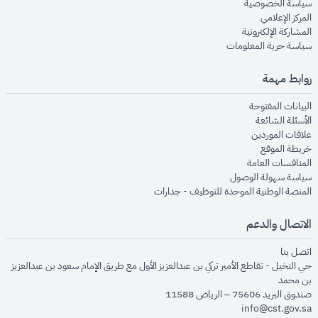
opens in new window
سياسة الخصوصية
opens in new window
المركز الإعلامي
opens in new window
المشاركة الإلكترونية
opens in new window
سياسة حرية المعلومات
روابط مهمة
opens in new window
البيانات المفتوحة
opens in new window
الأسئلة الشائعة
opens in new window
علاقات الموردين
opens in new window
خريطة الموقع
opens in new window
المنافسات العامة
opens in new window
سياسة سهولة الوصول
opens in new window
المنصة الوطنية الموحدة للتوظيف - جدارات
الاتصال والدعم
opens in new window
اتصل بنا
حي النخيل - تقاطع الأمير تركي بن عبدالعزيز الأول مع طريق الإمام سعود بن عبدالعزيز
بن محمد
صندوق البريد 75606 – الرياض 11588
info@cst.gov.sa