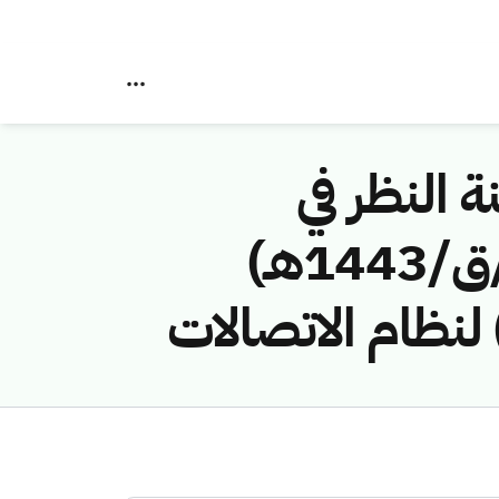
ة النظر في
مخالفات نظام الاتصالات رقم (40747004 /ق/1443هـ)
نظام الاتصالات