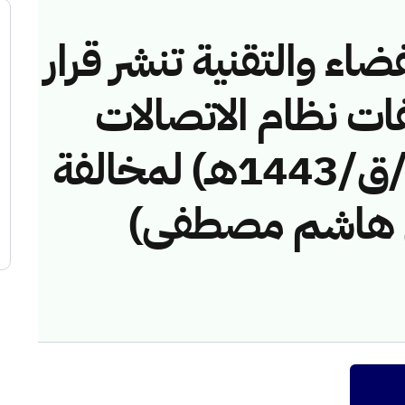
ضاء والتقنية تنشر قرار
فات نظام الاتصالات
رقم (40747004 /ق/1443هـ) لمخالفة
 هاشم مصطفى)