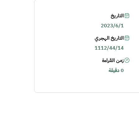
التاريخ
2023/6/1
التاريخ الهجري
1112/44/14
زمن القراءة
0 دقيقة