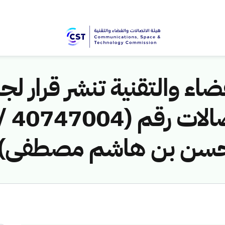
اء والتقنية تنشر قرار لجن
 حسن بن هاشم مصطفى) ل