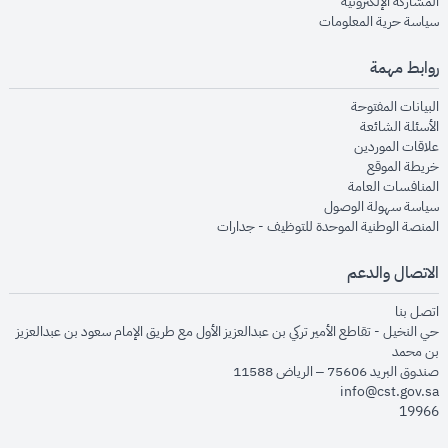
opens in new window
المشاركة الإلكترونية
opens in new window
سياسة حرية المعلومات
روابط مهمة
opens in new window
البيانات المفتوحة
opens in new window
الأسئلة الشائعة
opens in new window
علاقات الموردين
opens in new window
خريطة الموقع
opens in new window
المنافسات العامة
opens in new window
سياسة سهولة الوصول
opens in new window
المنصة الوطنية الموحدة للتوظيف - جدارات
الاتصال والدعم
opens in new window
اتصل بنا
حي النخيل - تقاطع الأمير تركي بن عبدالعزيز الأول مع طريق الإمام سعود بن عبدالعزيز
بن محمد
صندوق البريد 75606 – الرياض 11588
info@cst.gov.sa
19966