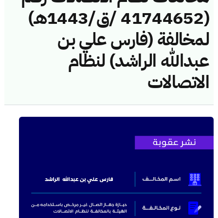
(41744652 /ق/1443هـ)
لمخالفة (فارس علي بن
عبدالله الراشد) لنظام
الاتصالات