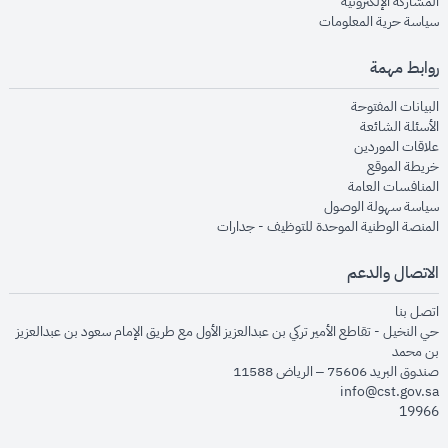
opens in new window
المشاركة الإلكترونية
opens in new window
سياسة حرية المعلومات
روابط مهمة
opens in new window
البيانات المفتوحة
opens in new window
الأسئلة الشائعة
opens in new window
علاقات الموردين
opens in new window
خريطة الموقع
opens in new window
المنافسات العامة
opens in new window
سياسة سهولة الوصول
opens in new window
المنصة الوطنية الموحدة للتوظيف - جدارات
الاتصال والدعم
opens in new window
اتصل بنا
حي النخيل - تقاطع الأمير تركي بن عبدالعزيز الأول مع طريق الإمام سعود بن عبدالعزيز
بن محمد
صندوق البريد 75606 – الرياض 11588
info@cst.gov.sa
19966