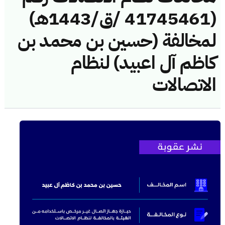
(41745461 /ق/1443هـ)
لمخالفة (حسين بن محمد بن
كاظم آل اعبيد) لنظام
الاتصالات