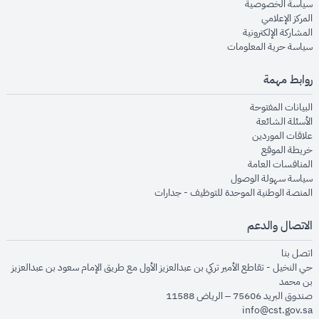
opens in new window
سياسة الخصوصية
opens in new window
المركز الإعلامي
opens in new window
المشاركة الإلكترونية
opens in new window
سياسة حرية المعلومات
روابط مهمة
opens in new window
البيانات المفتوحة
opens in new window
الأسئلة الشائعة
opens in new window
علاقات الموردين
opens in new window
خريطة الموقع
opens in new window
المنافسات العامة
opens in new window
سياسة سهولة الوصول
opens in new window
المنصة الوطنية الموحدة للتوظيف - جدارات
الاتصال والدعم
opens in new window
اتصل بنا
حي النخيل - تقاطع الأمير تركي بن عبدالعزيز الأول مع طريق الإمام سعود بن عبدالعزيز
بن محمد
صندوق البريد 75606 – الرياض 11588
info@cst.gov.sa