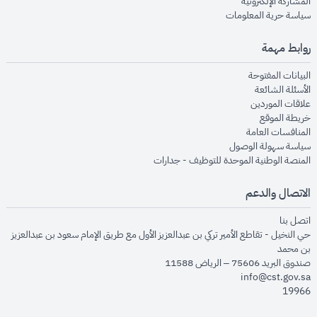
opens in new window
المشاركة الإلكترونية
opens in new window
سياسة حرية المعلومات
روابط مهمة
opens in new window
البيانات المفتوحة
opens in new window
الأسئلة الشائعة
opens in new window
علاقات الموردين
opens in new window
خريطة الموقع
opens in new window
المنافسات العامة
opens in new window
سياسة سهولة الوصول
opens in new window
المنصة الوطنية الموحدة للتوظيف - جدارات
الاتصال والدعم
opens in new window
اتصل بنا
حي النخيل - تقاطع الأمير تركي بن عبدالعزيز الأول مع طريق الإمام سعود بن عبدالعزيز
بن محمد
صندوق البريد 75606 – الرياض 11588
info@cst.gov.sa
19966