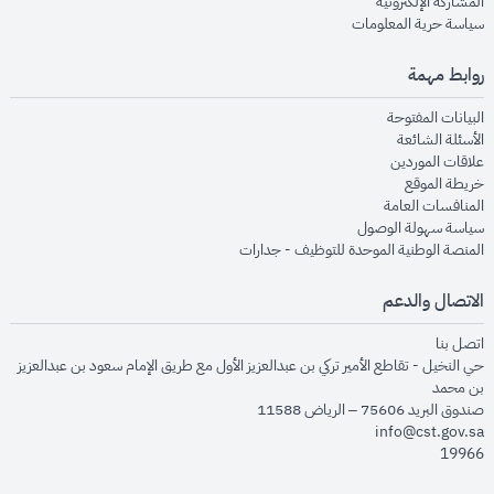
opens in new window
المشاركة الإلكترونية
opens in new window
سياسة حرية المعلومات
روابط مهمة
opens in new window
البيانات المفتوحة
opens in new window
الأسئلة الشائعة
opens in new window
علاقات الموردين
opens in new window
خريطة الموقع
opens in new window
المنافسات العامة
opens in new window
سياسة سهولة الوصول
opens in new window
المنصة الوطنية الموحدة للتوظيف - جدارات
الاتصال والدعم
opens in new window
اتصل بنا
حي النخيل - تقاطع الأمير تركي بن عبدالعزيز الأول مع طريق الإمام سعود بن عبدالعزيز
بن محمد
صندوق البريد 75606 – الرياض 11588
info@cst.gov.sa
19966