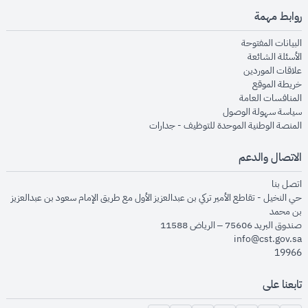
روابط مهمة
opens in new window
البيانات المفتوحة
opens in new window
الأسئلة الشائعة
opens in new window
علاقات الموردين
opens in new window
خريطة الموقع
opens in new window
المنافسات العامة
opens in new window
سياسة سهولة الوصول
opens in new window
المنصة الوطنية الموحدة للتوظيف - جدارات
الاتصال والدعم
opens in new window
اتصل بنا
حي النخيل - تقاطع الأمير تركي بن عبدالعزيز الأول مع طريق الإمام سعود بن عبدالعزيز
بن محمد
صندوق البريد 75606 – الرياض 11588
info@cst.gov.sa
19966
تابعنا على