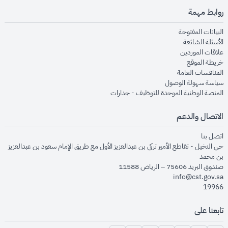
روابط مهمة
opens in new window
البيانات المفتوحة
opens in new window
الأسئلة الشائعة
opens in new window
علاقات الموردين
opens in new window
خريطة الموقع
opens in new window
المنافسات العامة
opens in new window
سياسة سهولة الوصول
opens in new window
المنصة الوطنية الموحدة للتوظيف - جدارات
الاتصال والدعم
opens in new window
اتصل بنا
حي النخيل - تقاطع الأمير تركي بن عبدالعزيز الأول مع طريق الإمام سعود بن عبدالعزيز
بن محمد
صندوق البريد 75606 – الرياض 11588
info@cst.gov.sa
19966
تابعنا على