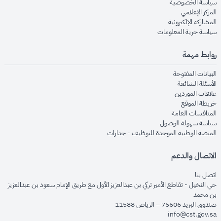
opens in new window
سياسة الخصوصية
opens in new window
المركز الإعلامي
opens in new window
المشاركة الإلكترونية
opens in new window
سياسة حرية المعلومات
روابط مهمة
opens in new window
البيانات المفتوحة
opens in new window
الأسئلة الشائعة
opens in new window
علاقات الموردين
opens in new window
خريطة الموقع
opens in new window
المنافسات العامة
opens in new window
سياسة سهولة الوصول
opens in new window
المنصة الوطنية الموحدة للتوظيف - جدارات
الاتصال والدعم
opens in new window
اتصل بنا
حي النخيل - تقاطع الأمير تركي بن عبدالعزيز الأول مع طريق الإمام سعود بن عبدالعزيز
بن محمد
صندوق البريد 75606 – الرياض 11588
info@cst.gov.sa