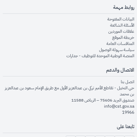
روابط مهمة
opens in new window
البيانات المفتوحة
opens in new window
الأسئلة الشائعة
opens in new window
علاقات الموردين
opens in new window
خريطة الموقع
opens in new window
المنافسات العامة
opens in new window
سياسة سهولة الوصول
opens in new window
المنصة الوطنية الموحدة للتوظيف - جدارات
الاتصال والدعم
opens in new window
اتصل بنا
حي النخيل - تقاطع الأمير تركي بن عبدالعزيز الأول مع طريق الإمام سعود بن عبدالعزيز
بن محمد
صندوق البريد 75606 – الرياض 11588
info@cst.gov.sa
19966
تابعنا على