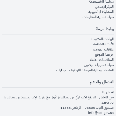
opens in new window
سياسة الخصوصية
opens in new window
المركز الإعلامي
opens in new window
المشاركة الإلكترونية
opens in new window
سياسة حرية المعلومات
روابط مهمة
opens in new window
البيانات المفتوحة
opens in new window
الأسئلة الشائعة
opens in new window
علاقات الموردين
opens in new window
خريطة الموقع
opens in new window
المنافسات العامة
opens in new window
سياسة سهولة الوصول
opens in new window
المنصة الوطنية الموحدة للتوظيف - جدارات
الاتصال والدعم
opens in new window
اتصل بنا
حي النخيل - تقاطع الأمير تركي بن عبدالعزيز الأول مع طريق الإمام سعود بن عبدالعزيز
بن محمد
صندوق البريد 75606 – الرياض 11588
info@cst.gov.sa