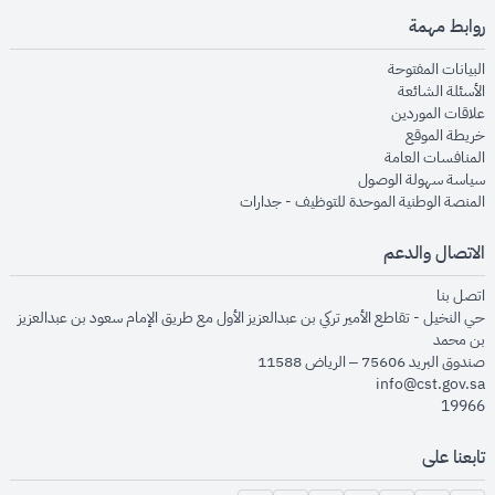
روابط مهمة
opens in new window
البيانات المفتوحة
opens in new window
الأسئلة الشائعة
opens in new window
علاقات الموردين
opens in new window
خريطة الموقع
opens in new window
المنافسات العامة
opens in new window
سياسة سهولة الوصول
opens in new window
المنصة الوطنية الموحدة للتوظيف - جدارات
الاتصال والدعم
opens in new window
اتصل بنا
حي النخيل - تقاطع الأمير تركي بن عبدالعزيز الأول مع طريق الإمام سعود بن عبدالعزيز
بن محمد
صندوق البريد 75606 – الرياض 11588
info@cst.gov.sa
19966
تابعنا على