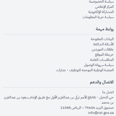
opens in new window
سياسة الخصوصية
opens in new window
المركز الإعلامي
opens in new window
المشاركة الإلكترونية
opens in new window
سياسة حرية المعلومات
روابط مهمة
opens in new window
البيانات المفتوحة
opens in new window
الأسئلة الشائعة
opens in new window
علاقات الموردين
opens in new window
خريطة الموقع
opens in new window
المنافسات العامة
opens in new window
سياسة سهولة الوصول
opens in new window
المنصة الوطنية الموحدة للتوظيف - جدارات
الاتصال والدعم
opens in new window
اتصل بنا
حي النخيل - تقاطع الأمير تركي بن عبدالعزيز الأول مع طريق الإمام سعود بن عبدالعزيز
بن محمد
صندوق البريد 75606 – الرياض 11588
info@cst.gov.sa