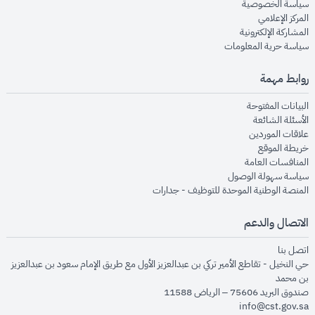
opens in new window
سياسة الخصوصية
opens in new window
المركز الإعلامي
opens in new window
المشاركة الإلكترونية
opens in new window
سياسة حرية المعلومات
روابط مهمة
opens in new window
البيانات المفتوحة
opens in new window
الأسئلة الشائعة
opens in new window
علاقات الموردين
opens in new window
خريطة الموقع
opens in new window
المنافسات العامة
opens in new window
سياسة سهولة الوصول
opens in new window
المنصة الوطنية الموحدة للتوظيف - جدارات
الاتصال والدعم
opens in new window
اتصل بنا
حي النخيل - تقاطع الأمير تركي بن عبدالعزيز الأول مع طريق الإمام سعود بن عبدالعزيز
بن محمد
صندوق البريد 75606 – الرياض 11588
info@cst.gov.sa