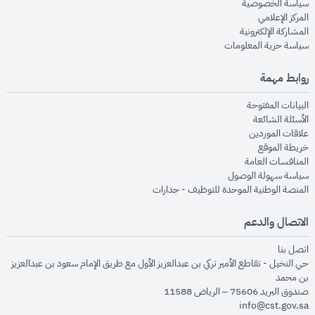
opens in new window
سياسة الخصوصية
opens in new window
المركز الإعلامي
opens in new window
المشاركة الإلكترونية
opens in new window
سياسة حرية المعلومات
روابط مهمة
opens in new window
البيانات المفتوحة
opens in new window
الأسئلة الشائعة
opens in new window
علاقات الموردين
opens in new window
خريطة الموقع
opens in new window
المنافسات العامة
opens in new window
سياسة سهولة الوصول
opens in new window
المنصة الوطنية الموحدة للتوظيف - جدارات
الاتصال والدعم
opens in new window
اتصل بنا
حي النخيل - تقاطع الأمير تركي بن عبدالعزيز الأول مع طريق الإمام سعود بن عبدالعزيز
بن محمد
صندوق البريد 75606 – الرياض 11588
info@cst.gov.sa