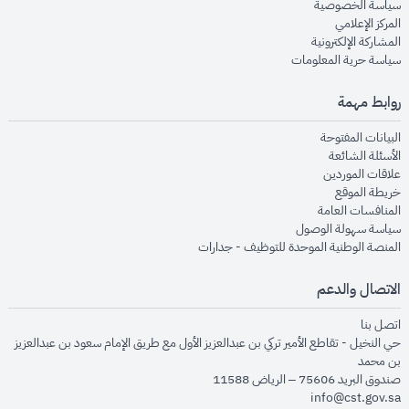
opens in new window
سياسة الخصوصية
opens in new window
المركز الإعلامي
opens in new window
المشاركة الإلكترونية
opens in new window
سياسة حرية المعلومات
روابط مهمة
opens in new window
البيانات المفتوحة
opens in new window
الأسئلة الشائعة
opens in new window
علاقات الموردين
opens in new window
خريطة الموقع
opens in new window
المنافسات العامة
opens in new window
سياسة سهولة الوصول
opens in new window
المنصة الوطنية الموحدة للتوظيف - جدارات
الاتصال والدعم
opens in new window
اتصل بنا
حي النخيل - تقاطع الأمير تركي بن عبدالعزيز الأول مع طريق الإمام سعود بن عبدالعزيز
بن محمد
صندوق البريد 75606 – الرياض 11588
info@cst.gov.sa