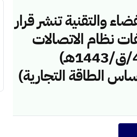
ضاء والتقنية تنشر قرار
فات نظام الاتصالات
رقم (417411392/ق/1443هـ)
س الطاقة التجارية)