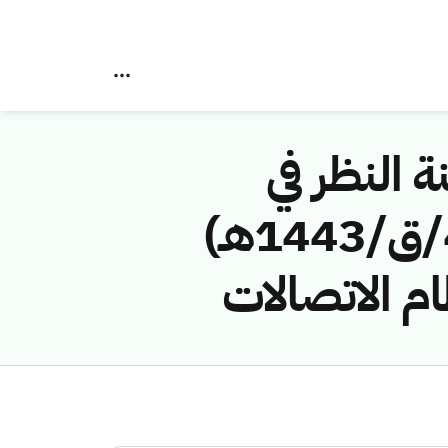
ة النظر في
مخالفات نظام الاتصالات رقم (417411392/ق/1443هـ)
م الاتصالات