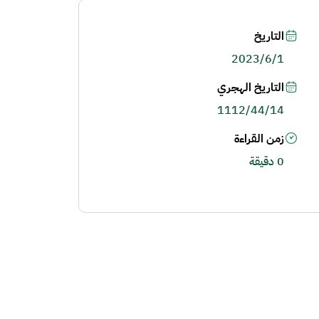
التاريخ
2023/6/1
التاريخ الهجري
1112/44/14
زمن القراءة
0 دقيقة