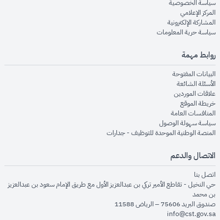
opens in new window
سياسة الخصوصية
opens in new window
المركز الإعلامي
opens in new window
المشاركة الإلكترونية
opens in new window
سياسة حرية المعلومات
روابط مهمة
opens in new window
البيانات المفتوحة
opens in new window
الأسئلة الشائعة
opens in new window
علاقات الموردين
opens in new window
خريطة الموقع
opens in new window
المنافسات العامة
opens in new window
سياسة سهولة الوصول
opens in new window
المنصة الوطنية الموحدة للتوظيف - جدارات
الاتصال والدعم
opens in new window
اتصل بنا
حي النخيل - تقاطع الأمير تركي بن عبدالعزيز الأول مع طريق الإمام سعود بن عبدالعزيز
بن محمد
صندوق البريد 75606 – الرياض 11588
info@cst.gov.sa